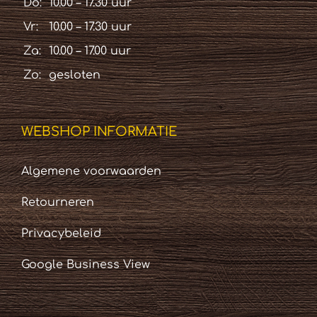
Do:
10.00 – 17.30 uur
Vr:
10.00 – 17.30 uur
Za:
10.00 – 17.00 uur
Zo:
gesloten
WEBSHOP INFORMATIE
Algemene voorwaarden
Retourneren
Privacybeleid
Google Business View