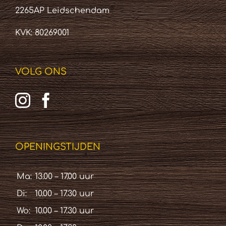
2265AP Leidschendam
KVK: 80269001
VOLG ONS
OPENINGSTIJDEN
Ma:
13.00 – 17.00 uur
Di:
10.00 – 17.30 uur
Wo:
10.00 – 17.30 uur