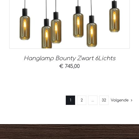
Hanglamp Bounty Zwart 6Lichts
€
745,00
1
2
…
32
Volgende