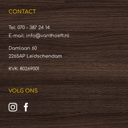
CONTACT
Tel: 070 – 387 24 14
E-mail:
info@vanthoeft.nl
Damlaan 60
2265AP Leidschendam
KVK: 80269001
VOLG ONS