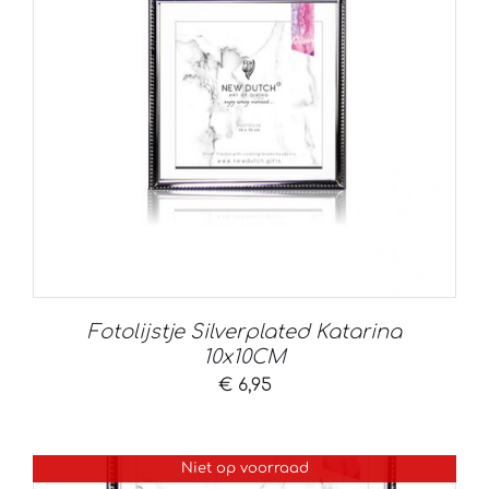
Fotolijstje Silverplated Katarina
10x10CM
€
6,95
Niet op voorraad