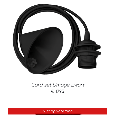
Cord set Umage Zwart
€
17,95
Niet op voorraad