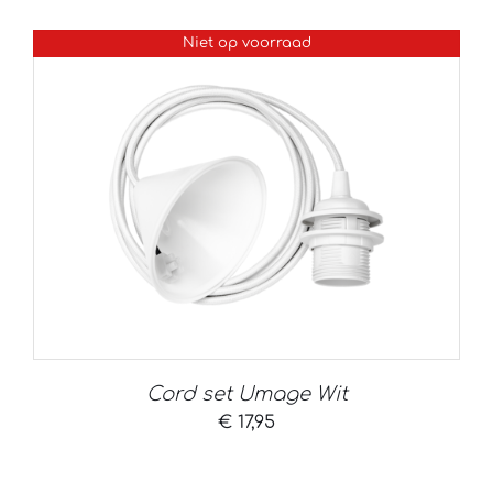
Niet op voorraad
Cord set Umage Wit
€
17,95