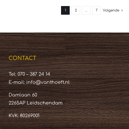
1
2
…
7
Volgende
CONTACT
Tel: 070 – 387 24 14
E-mail:
info@vanthoeft.nl
Damlaan 60
2265AP Leidschendam
KVK: 80269001