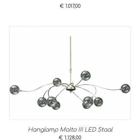
€
1.017,00
Hanglamp Molto III LED Staal
€
1.128,00