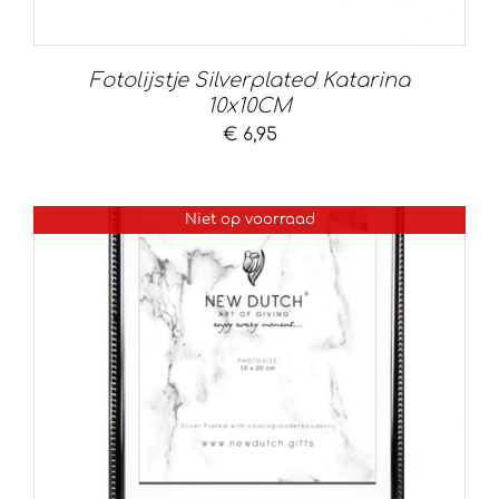
Fotolijstje Silverplated Katarina
10x10CM
€
6,95
Niet op voorraad