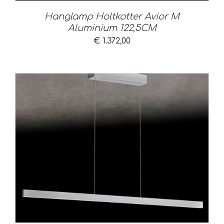
Hanglamp Holtkotter Avior M
Aluminium 122,5CM
€
1.372,00