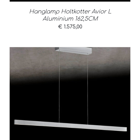
Hanglamp Holtkotter Avior L
Aluminium 162,5CM
€
1.575,00