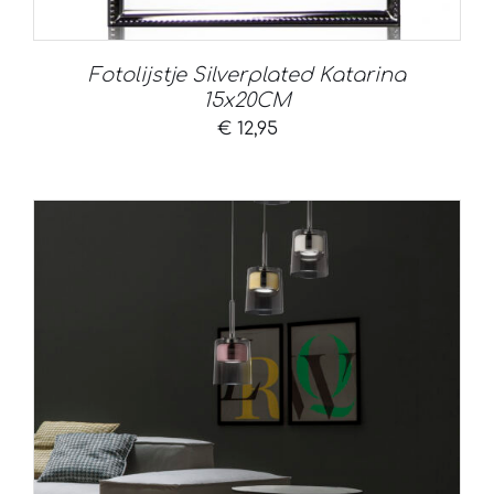
Fotolijstje Silverplated Katarina
15x20CM
€
12,95