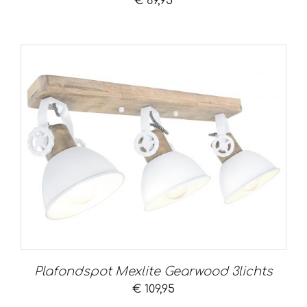
€
69,95
Plafondspot Mexlite Gearwood 3lichts
€
109,95