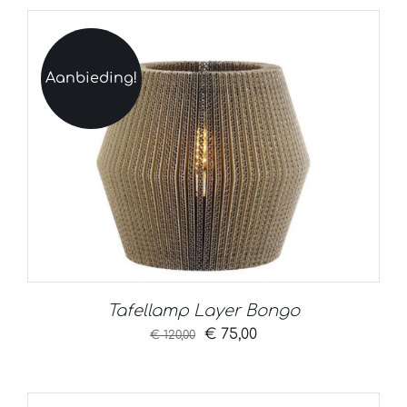
Aanbieding!
Tafellamp Layer Bongo
Oorspronkelijke
Huidige
€
75,00
€
120,00
prijs
prijs
was:
is: