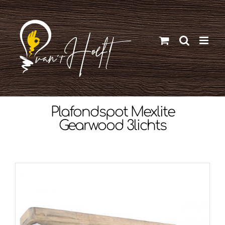
Ga
naar
inhoud
Plafondspot Mexlite
Gearwood 3lichts