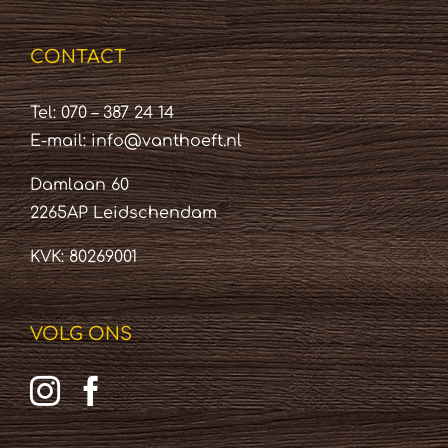
CONTACT
Tel: 070 – 387 24 14
E-mail:
info@vanthoeft.nl
Damlaan 60
2265AP Leidschendam
KVK: 80269001
VOLG ONS