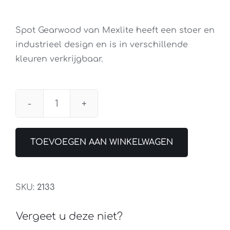
Spot Gearwood van Mexlite heeft een stoer en
industrieel design en is in verschillende
kleuren verkrijgbaar.
Plafondspot
Mexlite
Gearwood
TOEVOEGEN AAN WINKELWAGEN
3lichts
aantal
SKU:
2133
Vergeet u deze niet?