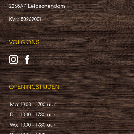
2265AP Leidschendam
KVK: 80269001
VOLG ONS
OPENINGSTIJDEN
Ma:
13.00 – 17.00 uur
Di:
10.00 – 17.30 uur
Wo:
10.00 – 17.30 uur