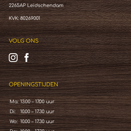
2265AP Leidschendam
KVK: 80269001
VOLG ONS
OPENINGSTIJDEN
Ma:
13.00 – 17.00 uur
Di:
10.00 – 17.30 uur
Wo:
10.00 – 17.30 uur