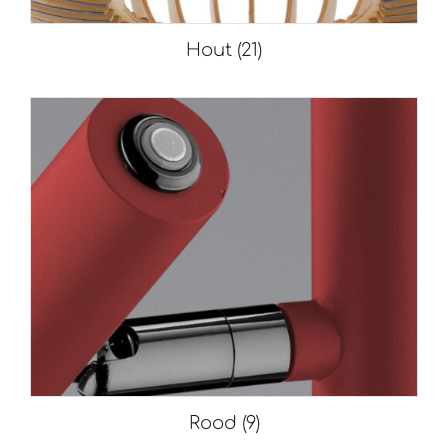
Hout
(21)
Rood
(9)