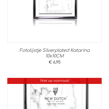
Fotolijstje Silverplated Katarina
10x10CM
€
6,95
Niet op voorraad