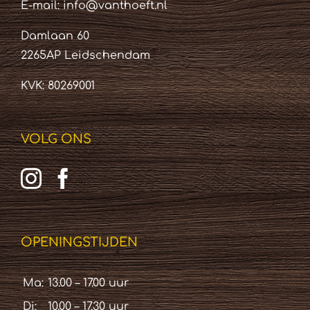
E-mail:
info@vanthoeft.nl
Damlaan 60
2265AP Leidschendam
KVK: 80269001
VOLG ONS
OPENINGSTIJDEN
Ma:
13.00 – 17.00 uur
Di:
10.00 – 17.30 uur