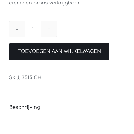
creme en brons verkrijgbaar.
Leeslamp
Soleil
Oplaadbaar
TOEVOEGEN AAN WINKELWAGEN
Chroom
aantal
SKU:
3515 CH
Beschrijving