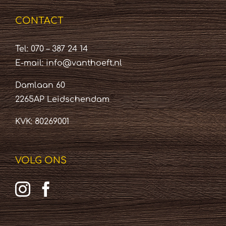
CONTACT
Tel: 070 – 387 24 14
E-mail:
info@vanthoeft.nl
Damlaan 60
2265AP Leidschendam
KVK: 80269001
VOLG ONS