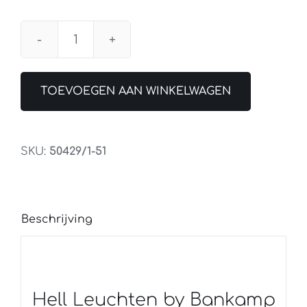
Tafellamp
Mesh
Zwart
TOEVOEGEN AAN WINKELWAGEN
/
Goud
Akku
SKU:
50429/1-51
aantal
Beschrijving
Hell Leuchten by Bankamp