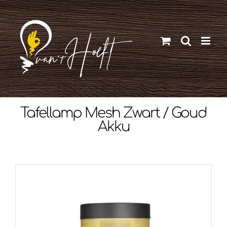
Ga
naar
inhoud
Tafellamp Mesh Zwart / Goud
Akku