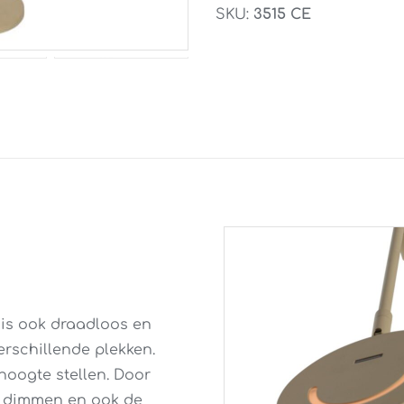
Creme
SKU:
3515 CE
aantal
 is ook draadloos en
rschillende plekken.
hoogte stellen. Door
t dimmen en ook de