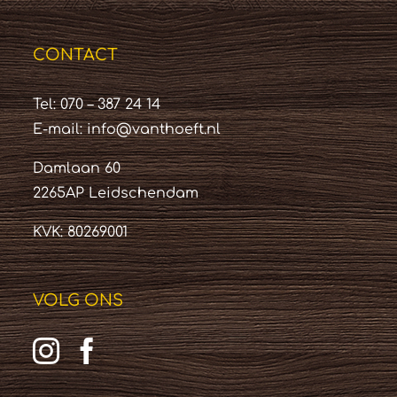
CONTACT
Tel: 070 – 387 24 14
E-mail:
info@vanthoeft.nl
Damlaan 60
2265AP Leidschendam
KVK: 80269001
VOLG ONS