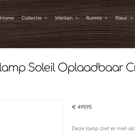
Home
Collectie
Merken
Ruimte
Kleur
lamp Soleil Oplaadbaar 
€
499,95
Deze lamp ziet er niet a