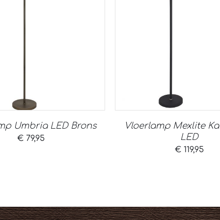
amp Umbria LED Brons
Vloerlamp Mexlite Ka
LED
€
79,95
€
119,95