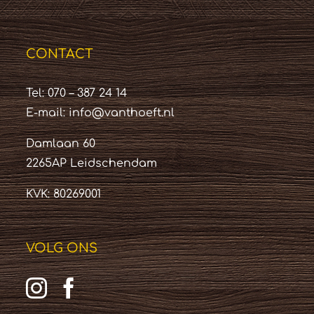
CONTACT
Tel: 070 – 387 24 14
E-mail:
info@vanthoeft.nl
Damlaan 60
2265AP Leidschendam
KVK: 80269001
VOLG ONS