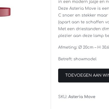
in een modern jasje en n
Deze Asteria Move is ee
C snoer en stekker maar
(apart aan te schaffen vo
Met een driestanden dim
plezier aan deze lamp be
Afmeting: Ø 20cm – H 30.
Betreft: showmodel
TOEVOEGEN AAN WI
SKU:
Asteria Move