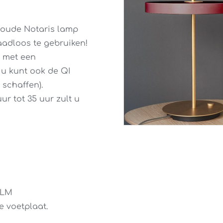
 oude Notaris lamp
adloos te gebruiken!
n met een
u kunt ook de QI
schaffen).
r tot 35 uur zult u
5LM
 voetplaat.