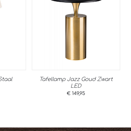
Staal
Tafellamp Jazz Goud Zwart
LED
€
149,95