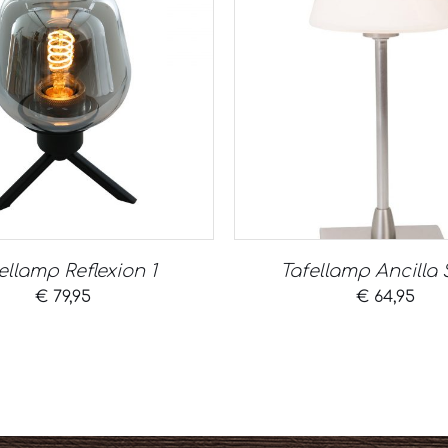
ellamp Reflexion 1
Tafellamp Ancilla 
€
79,95
€
64,95