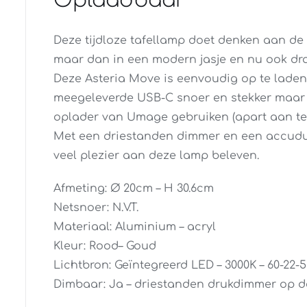
Oplaadbaar
Deze tijdloze tafellamp doet denken aan de
maar dan in een modern jasje en nu ook dra
Deze Asteria Move is eenvoudig op te lade
meegeleverde USB-C snoer en stekker maar 
oplader van Umage gebruiken (apart aan te 
Met een driestanden dimmer en een accuduu
veel plezier aan deze lamp beleven.
Afmeting: Ø 20cm – H 30.6cm
Netsnoer: N.V.T.
Materiaal: Aluminium – acryl
Kleur: Rood– Goud
Lichtbron: Geïntegreerd LED – 3000K – 60-22-
Dimbaar: Ja – driestanden drukdimmer op de