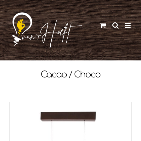
Ga
naar
inhoud
Cacao / Choco