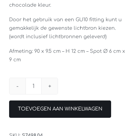
chocolade kleur.
Door het gebruik van een GU10 fitting kunt u
gemakkelijk de gewenste lichtbron kiezen.
(wordt inclusief lichtbronnen geleverd)
Afmeting: 90 x 9.5 cm – H 12 cm – Spot Ø 6 cm x
9 cm
Spot
Mila
4Lichts
TOEVOEGEN AAN WINKELWAGEN
Balk
Cacao
aantal
SKU:
S7498.04