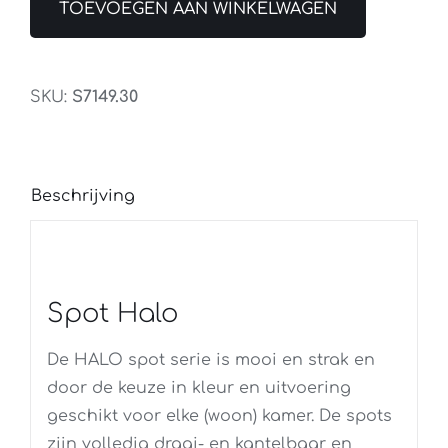
3Lichts
TOEVOEGEN AAN WINKELWAGEN
Balk
Staal
aantal
SKU:
S7149.30
Beschrijving
Spot Halo
De HALO spot serie is mooi en strak en
door de keuze in kleur en uitvoering
geschikt voor elke (woon) kamer. De spots
zijn volledig draai- en kantelbaar en