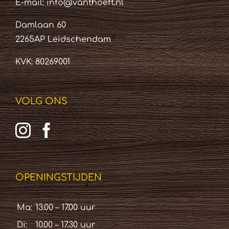
E-mail:
info@vanthoeft.nl
Damlaan 60
2265AP Leidschendam
KVK: 80269001
VOLG ONS
OPENINGSTIJDEN
Ma:
13.00 – 17.00 uur
Di:
10.00 – 17.30 uur