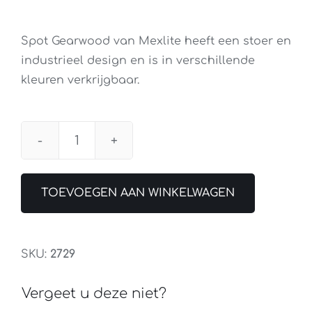
Spot Gearwood van Mexlite heeft een stoer en
industrieel design en is in verschillende
kleuren verkrijgbaar.
Plafondspot
Mexlite
Gearwood
TOEVOEGEN AAN WINKELWAGEN
4lichts
aantal
SKU:
2729
Vergeet u deze niet?