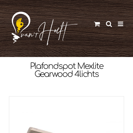
Ga
naar
inhoud
Plafondspot Mexlite
Gearwood 4lichts