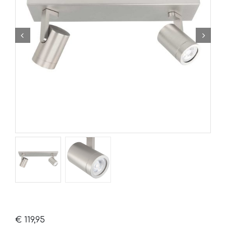
€
119,95