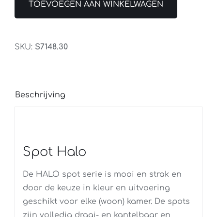
2Lichts
TOEVOEGEN AAN WINKELWAGEN
Balk
Staal
aantal
SKU:
S7148.30
Beschrijving
Spot Halo
De HALO spot serie is mooi en strak en
door de keuze in kleur en uitvoering
geschikt voor elke (woon) kamer. De spots
zijn volledig draai- en kantelbaar en