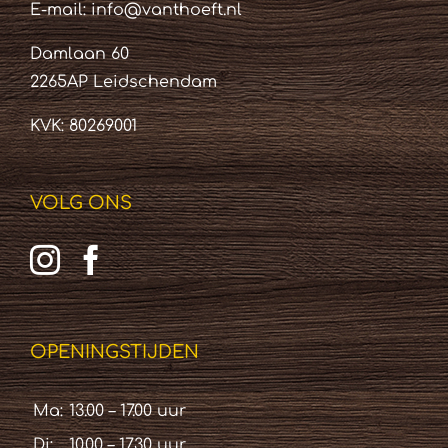
E-mail:
info@vanthoeft.nl
Damlaan 60
2265AP Leidschendam
KVK: 80269001
VOLG ONS
OPENINGSTIJDEN
Ma:
13.00 – 17.00 uur
Di:
10.00 – 17.30 uur