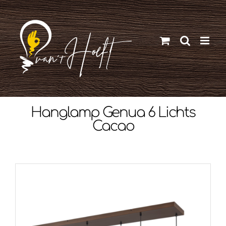
Ga
naar
inhoud
Hanglamp Genua 6 Lichts
Cacao