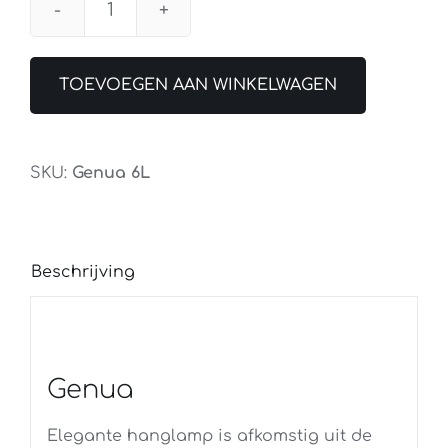
Hanglamp
Genua
6
TOEVOEGEN AAN WINKELWAGEN
Lichts
Cacao
aantal
SKU:
Genua 6L
Beschrijving
Genua
Elegante hanglamp is afkomstig uit de