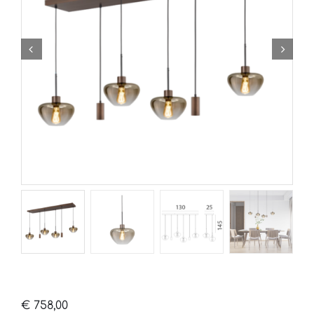
€
758,00