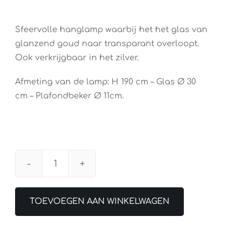
Sfeervolle hanglamp waarbij het het glas van
glanzend goud naar transparant overloopt.
Ook verkrijgbaar in het zilver.
Afmeting van de lamp: H 190 cm – Glas Ø 30
cm – Plafondbeker Ø 11cm.
Hanglamp
Rosario
30cm
TOEVOEGEN AAN WINKELWAGEN
Goud