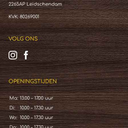
2265AP Leidschendam
KVK: 80269001
VOLG ONS
OPENINGSTIJDEN
Ma:
13.00 – 17.00 uur
Di:
10.00 – 17.30 uur
Wo:
10.00 – 17.30 uur
Do:
10.00 – 17.30 uur