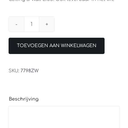
Plafondlamp
Lido
LED
TOEVOEGEN AAN WINKELWAGEN
Zwart
36cm
aantal
SKU:
7798ZW
Beschrijving