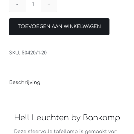
Tafellamp
Layer
Rond
TOEVOEGEN AAN WINKELWAGEN
aantal
SKU:
50420/1-20
Beschrijving
Hell Leuchten by Bankamp
Deze sfeervolle tafellamp is gemaakt van