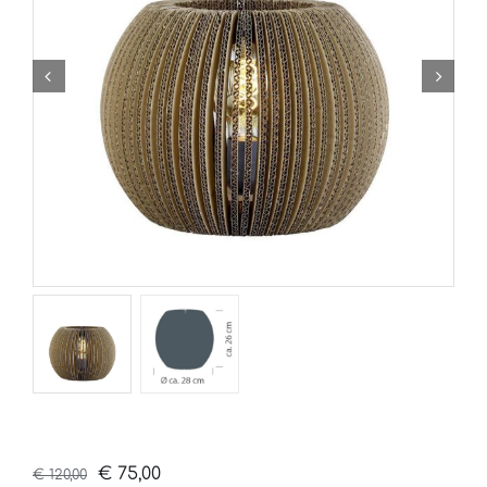
Oorspronkelijke
Huidige
€
75,00
€
120,00