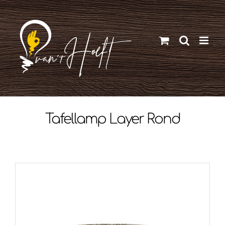
Ga
naar
inhoud
Tafellamp Layer Rond