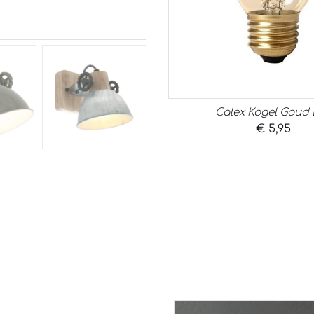
Calex Kogel Goud 
€
5,95