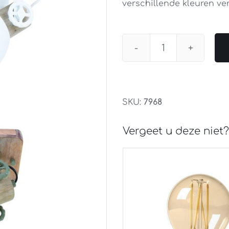
verschillende kleuren ver
Plafondspot
Mexlite
Gearwood
1lichts
SKU:
7968
aantal
Vergeet u deze niet?