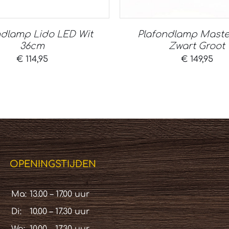
ndlamp Lido LED Wit
Plafondlamp Maste
36cm
Zwart Groot
€
114,95
€
149,95
OPENINGSTIJDEN
Ma:
13.00 – 17.00 uur
Di:
10.00 – 17.30 uur
Wo:
10.00 – 17.30 uur