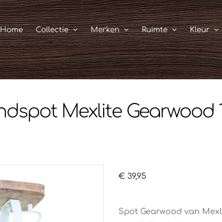
Home
Collectie
Merken
Ruimte
Kleur
ndspot Mexlite Gearwood 1
€
39,95
Spot Gearwood van Mexlit