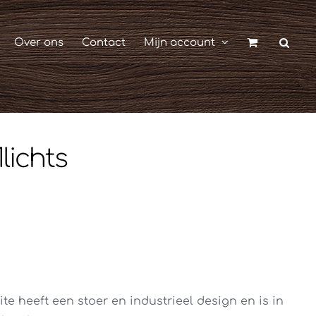
Over ons
Contact
Mijn account
lichts
e heeft een stoer en industrieel design en is in