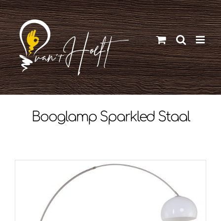
Ga
naar
inhoud
Booglamp Sparkled Staal