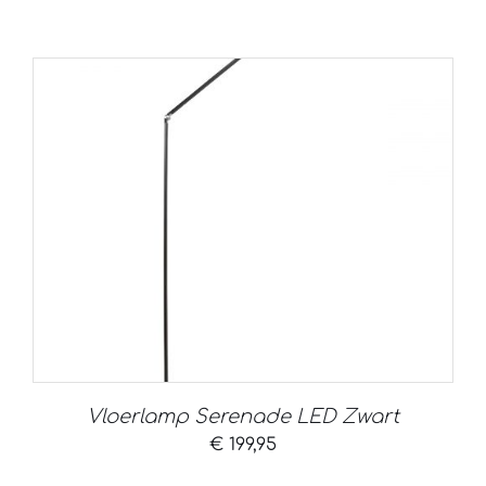
prijs
prijs
was:
is:
€ 319,95.
€ 125,00.
Vloerlamp Serenade LED Zwart
€
199,95