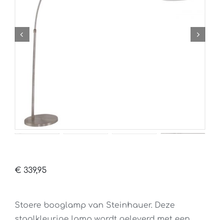
€
339,95
Stoere booglamp van Steinhauer. Deze
staalkleurige lamp wordt geleverd met een