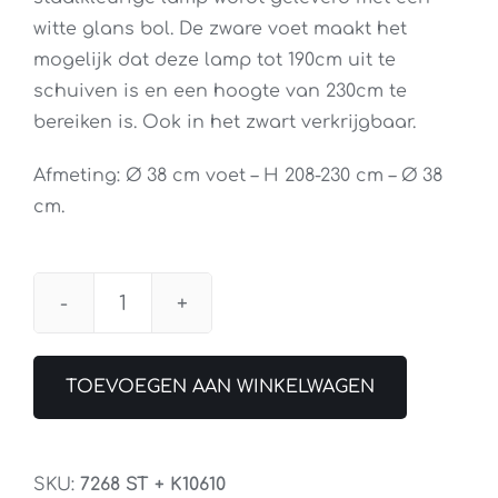
witte glans bol. De zware voet maakt het
mogelijk dat deze lamp tot 190cm uit te
schuiven is en een hoogte van 230cm te
bereiken is. Ook in het zwart verkrijgbaar.
Afmeting: Ø 38 cm voet – H 208-230 cm – Ø 38
cm.
Booglamp
Sparkled
Staal
TOEVOEGEN AAN WINKELWAGEN
aantal
SKU:
7268 ST + K10610