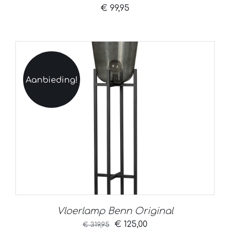
€
99,95
Aanbieding!
Vloerlamp Benn Original
Oorspronkelijke
Huidige
€
125,00
€
319,95