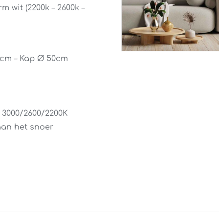
 wit (2200k – 2600k –
2 cm – Kap Ø 50cm
– 3000/2600/2200K
aan het snoer