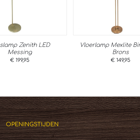
slamp Zenith LED
Vloerlamp Mexlite Bi
Messing
Brons
€
199,95
€
149,95
OPENINGSTIJDEN