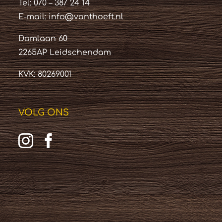
Tel: 070 – 387 24 14
E-mail:
info@vanthoeft.nl
Damlaan 60
2265AP Leidschendam
KVK: 80269001
VOLG ONS