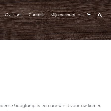
Over ons
Contact
Mijn account
derne booglamp is een aanwinst voor uw kamer.