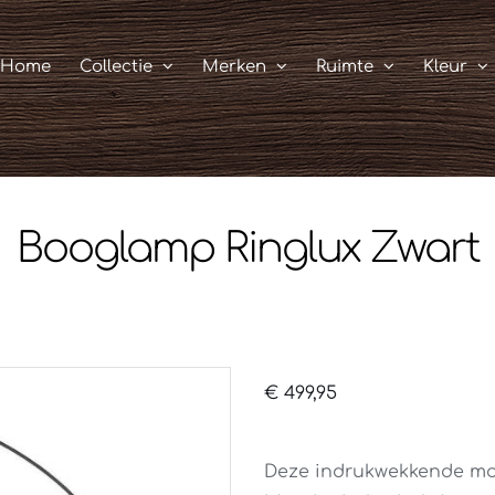
Home
Collectie
Merken
Ruimte
Kleur
Booglamp Ringlux Zwart
€
499,95
Deze indrukwekkende mo