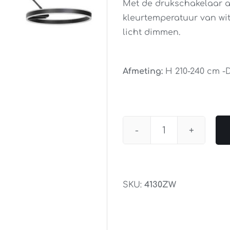
Met de drukschakelaar a
kleurtemperatuur van wit 
licht dimmen.
Afmeting:
H 210-240 cm -
Booglamp
Ringlux
Zwart
aantal
SKU:
4130ZW