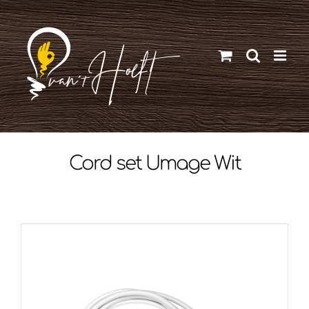
Ga
naar
inhoud
Cord set Umage Wit