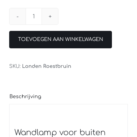
Buitenlamp
Londen
Roestbruin
TOEVOEGEN AAN WINKELWAGEN
IP65
aantal
SKU:
Londen Roestbruin
Beschrijving
Wandlamp voor buiten