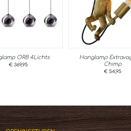
lamp ORB 4Lichts
Hanglamp Extrava
Chimp
€
369,95
€
54,95