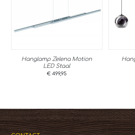
Hanglamp Zelena Motion
Hang
LED Staal
€
499,95