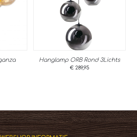
ganza
Hanglamp ORB Rond 3Lichts
€
289,95