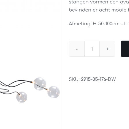
stangen vormen een ovaa
bevinden er acht mooie h
Afmeting: H 50-100cm – L
Hanglamp
Gio
8Lichts
aantal
SKU:
2915-05-176-DW