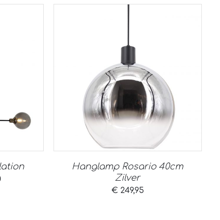
ation
Hanglamp Rosario 40cm
Zilver
nkelijke
Huidige
0
€
249,95
prijs
is: