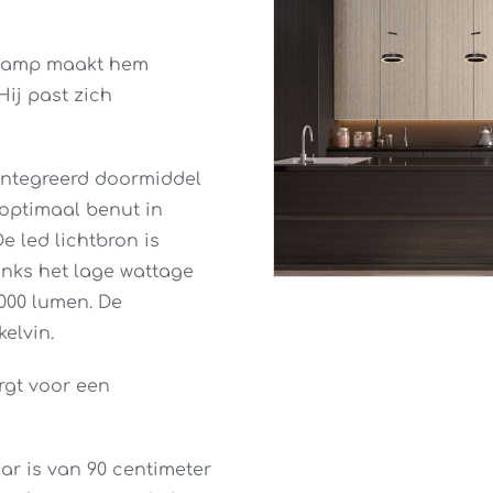
glamp maakt hem
Hij past zich
eïntegreerd doormiddel
 optimaal benut in
 led lichtbron is
nks het lage wattage
000 lumen. De
elvin.
rgt voor een
ar is van 90 centimeter