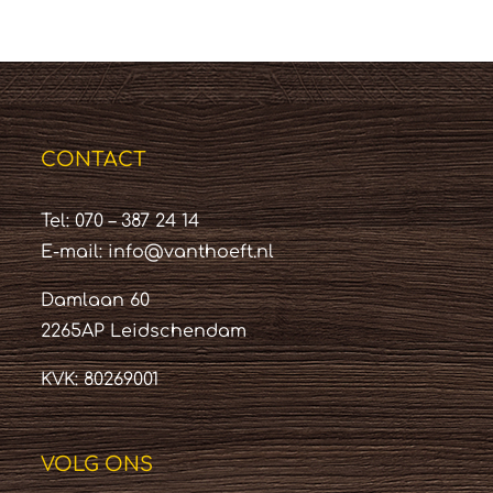
CONTACT
Tel: 070 – 387 24 14
E-mail:
info@vanthoeft.nl
Damlaan 60
2265AP Leidschendam
KVK: 80269001
VOLG ONS