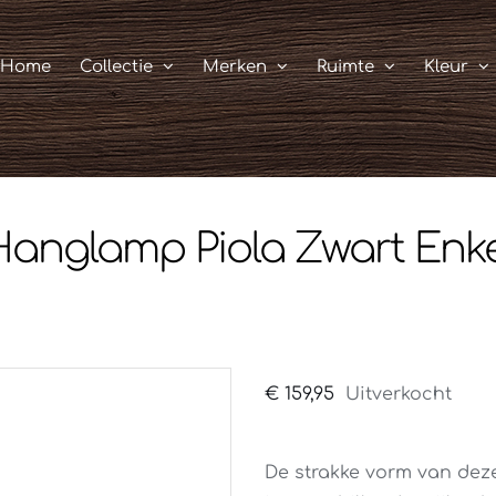
Home
Collectie
Merken
Ruimte
Kleur
Hanglamp Piola Zwart Enke
€
159,95
Uitverkocht
De strakke vorm van dez