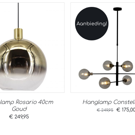
Aanbieding!
lamp Rosario 40cm
Hanglamp Constell
Goud
Oorspro
€
175,0
€
249,95
€
249,95
prijs
was: