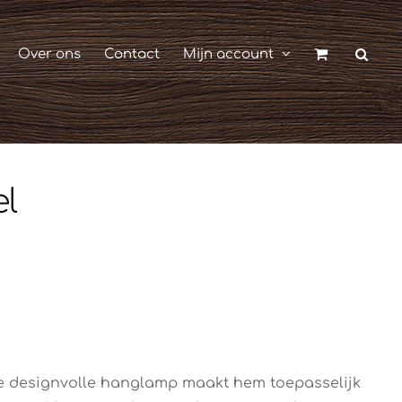
Over ons
Contact
Mijn account
l
e designvolle hanglamp maakt hem toepasselijk