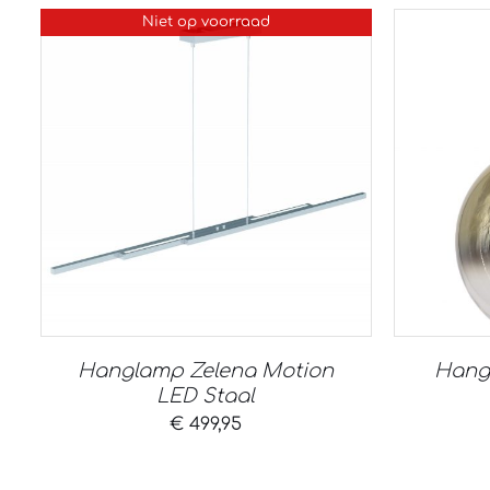
Niet op voorraad
Hanglamp Zelena Motion
Hang
LED Staal
€
499,95