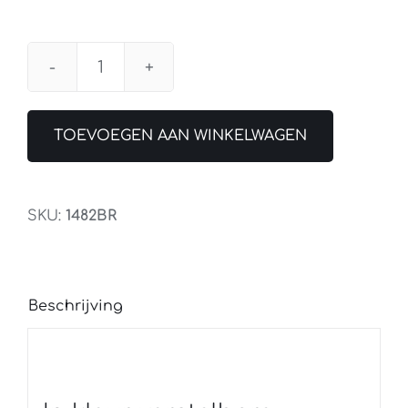
Hanglamp
Zelena
LED
TOEVOEGEN AAN WINKELWAGEN
Brons
122CM
aantal
SKU:
1482BR
Beschrijving