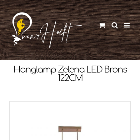
Ga
naar
inhoud
Hanglamp Zelena LED Brons
122CM