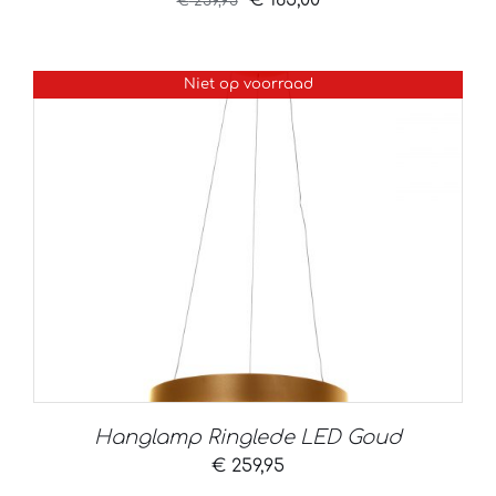
€
185,00
€
259,95
prijs
prijs
was:
is:
Niet op voorraad
€ 259,95.
€ 185,00.
Hanglamp Ringlede LED Goud
€
259,95