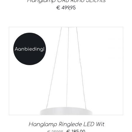
Hanglamp ORB Rond 5Lichts
€
499,95
Aanbieding!
Hanglamp Ringlede LED Wit
Oorspronkelijke
Huidige