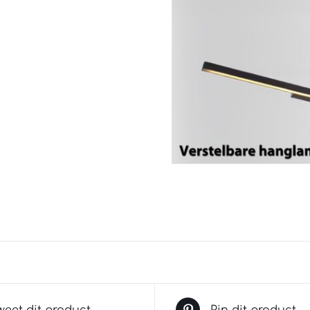
weet dit product
Pin dit product