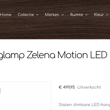
Home
Collectie
Merken
Ruimte
Kleur
lamp Zelena Motion LED 
€
499,95
Uitverkocht
Stalen dimbare LED han