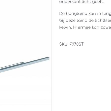
onderkant licht geeft.
De hanglamp kan in leng
bij deze lamp de lichtkl
kelvin. Hiermee kan zowel
SKU:
7970ST