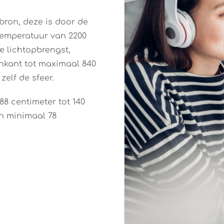
bron, deze is door de
rtemperatuur van 2200
de lichtopbrengst,
nkant tot maximaal 840
elf de sfeer.
88 centimeter tot 140
an minimaal 78