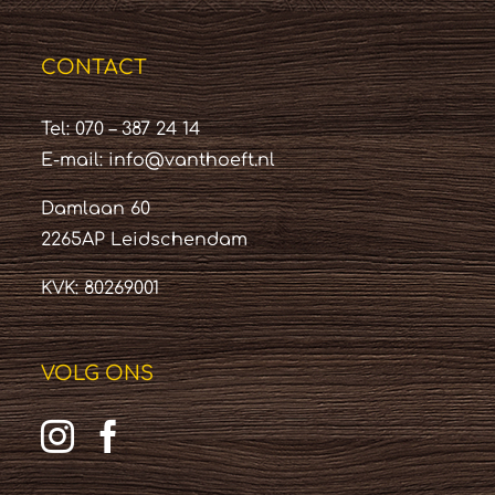
CONTACT
Tel: 070 – 387 24 14
E-mail:
info@vanthoeft.nl
Damlaan 60
2265AP Leidschendam
KVK: 80269001
VOLG ONS