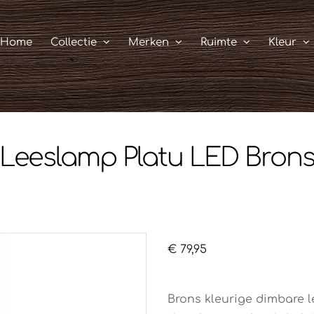
Home
Collectie
Merken
Ruimte
Kleur
Leeslamp Platu LED Bron
€
79,95
Brons kleurige dimbare 