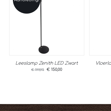
Leeslamp Zenith LED Zwart
Vloerl
Oorspronkelijke
Huidige
€
150,00
€
199,95
prijs
prijs
was:
is:
€ 199,95.
€ 150,00.