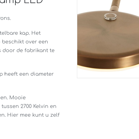
eslamp LED
rons.
elbare kap. Het
p beschikt over een
 door de fabrikant te
ap heeft een diameter
nen. Mooie
s tussen 2700 Kelvin en
n. Hier mee kunt u zelf