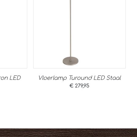
ron LED
Vloerlamp Turound LED Staal
€
279,95