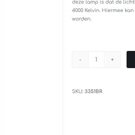
deze lamp is dat de lich
4000 Kelvin. Hiermee kan 
worden.
Leeslamp
Platu
LED
Brons
SKU:
3351BR
aantal