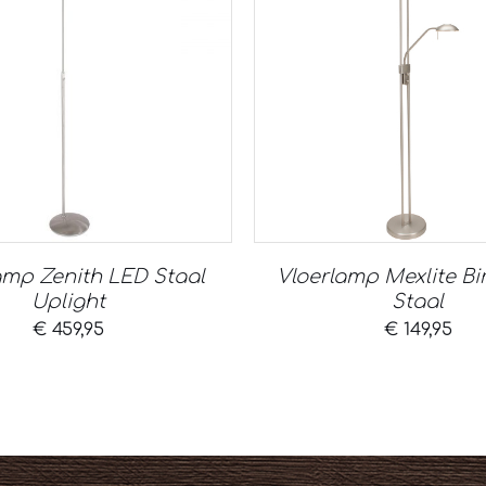
amp Zenith LED Staal
Vloerlamp Mexlite Bi
Uplight
Staal
€
459,95
€
149,95