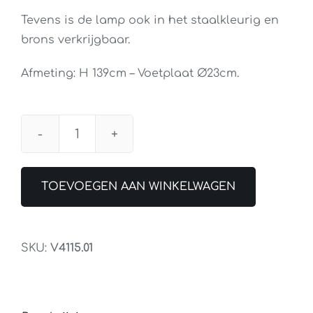
Tevens is de lamp ook in het staalkleurig en
brons verkrijgbaar.
Afmeting: H 139cm – Voetplaat Ø23cm.
Leeslamp
Sun
Zwart
TOEVOEGEN AAN WINKELWAGEN
aantal
SKU:
V4115.01