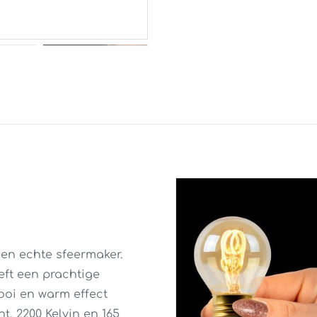
en echte sfeermaker.
eft een prachtige
ooi en warm effect
ht, 2200 Kelvin en 165