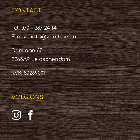
CONTACT
Tel: 070 – 387 24 14
E-mail:
info@vanthoeft.nl
Damlaan 60
2265AP Leidschendam
KVK: 80269001
VOLG ONS