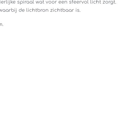
rlijke spiraal wat voor een sfeervol licht zorgt.
aarbij de lichtbron zichtbaar is.
m.