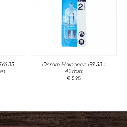
Y6.35
Osram Halogeen G9 33 =
en
40Watt
€
5,95