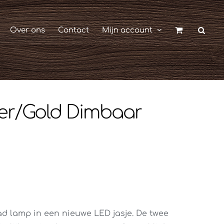
Over ons
Contact
Mijn account
er/Gold Dimbaar
d lamp in een nieuwe LED jasje. De twee