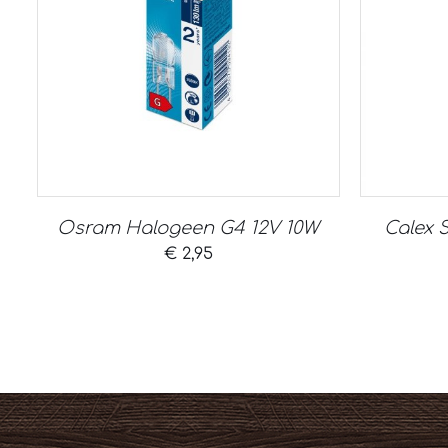
Osram Halogeen G4 12V 10W
Calex 
€
2,95