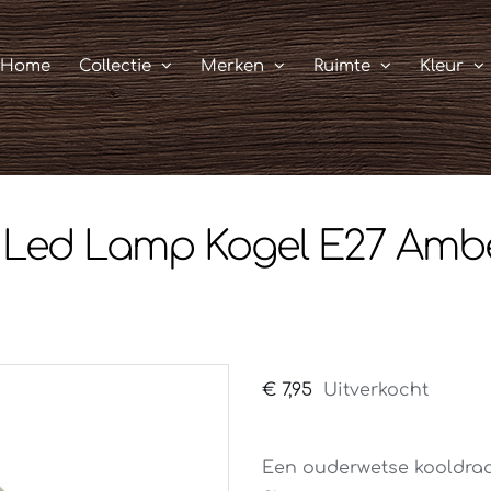
Home
Collectie
Merken
Ruimte
Kleur
t Led Lamp Kogel E27 Amb
€
7,95
Uitverkocht
Een ouderwetse kooldraa