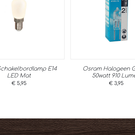
Schakelbordlamp E14
Osram Halogeen G
LED Mat
50watt 910 Lum
€
5,95
€
3,95