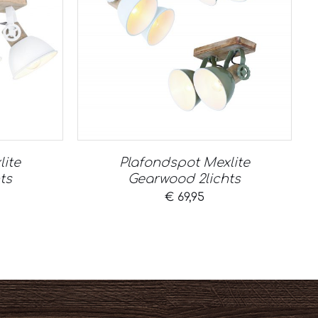
lite
Plafondspot Mexlite
ts
Gearwood 2lichts
€
69,95