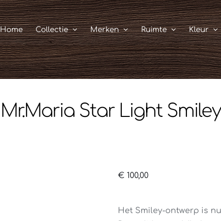
Home
Collectie
Merken
Ruimte
Kleur
Mr.Maria Star Light Smiley
€
100,00
Het Smiley-ontwerp is nu 