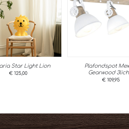
ria Star Light Lion
Plafondspot Mex
Gearwood 3lich
€
125,00
€
109,95