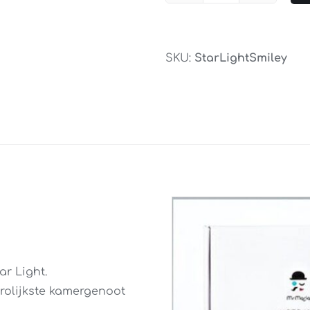
Star
Light
Smiley
SKU:
StarLightSmiley
aantal
ar Light.
vrolijkste kamergenoot