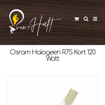
Ga
naar
inhoud
Osram Halogeen R7S Kort 120
Watt