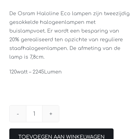
De Osram Haloline Eco lampen zijn tweezijdig
gesokkelde halogeenlampen met
buislampvoet. Er wordt een besparing van
20% gerealiseerd ten opzichte van reguliere
staafhalogeenlampen. De afmeting van de
lamp is 7,8cm.
120watt – 2245Lumen
Osram
Halogeen
R7S
TOEVOEGEN AAN WINKELWAGEN