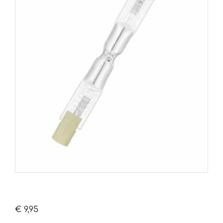
€
9,95