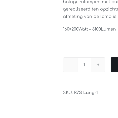
halogeenlampen met bui
gerealiseerd ten opzich
afmeting van de lamp is 
160=200Watt – 3100Lumen
Osram
Halogeen
R7S
Lang
SKU:
R7S Lang-1
160=200Watt
aantal