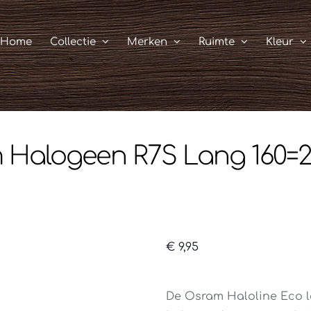
Home
Collectie
Merken
Ruimte
Kleur
 Halogeen R7S Lang 160=2
€
9,95
De Osram Haloline Eco l