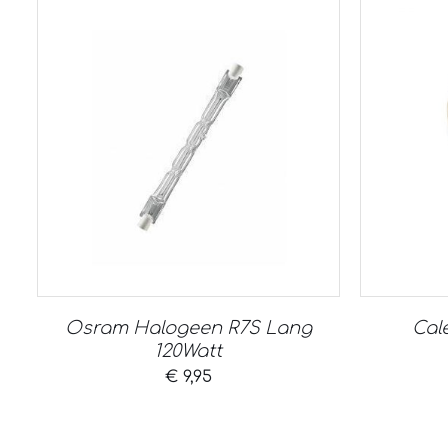
Osram Halogeen R7S Lang
Cal
120Watt
€
9,95