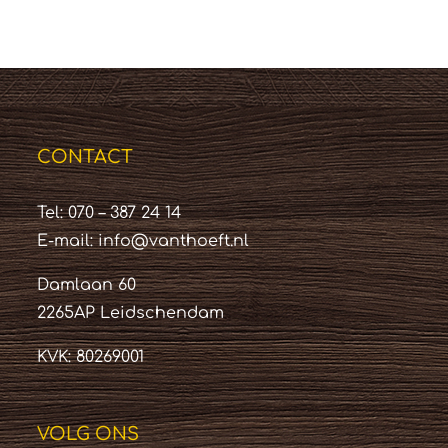
CONTACT
Tel: 070 – 387 24 14
E-mail:
info@vanthoeft.nl
Damlaan 60
2265AP Leidschendam
KVK: 80269001
VOLG ONS