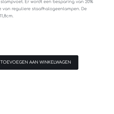
slampvoet. Er wordt een besparing van 20%
te van reguliere staafhalogeenlampen. De
11,8cm.
TOEVOEGEN AAN WINKELWAGEN