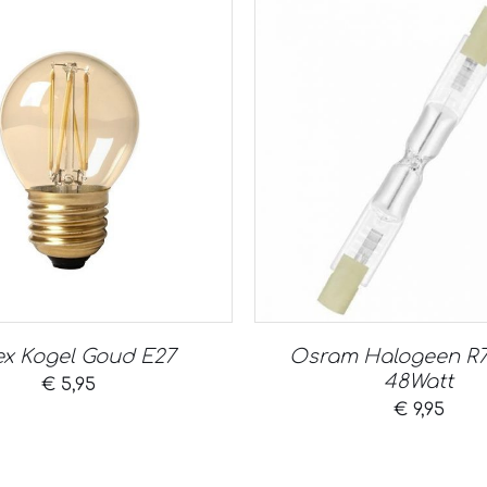
ex Kogel Goud E27
Osram Halogeen R7
48Watt
€
5,95
€
9,95