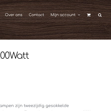
Over ons
Contact
Mijn account
00Watt
ampen zijn tweezijdig gesokkelde