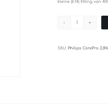
kleine (E14) fitting van 40
Philips
CorePro
LED
R50
SKU:
Philips CorePro 2,8W
2.8Watt
aantal