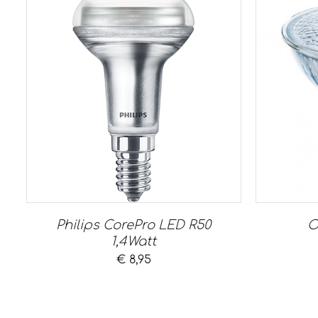
Philips CorePro LED R50
O
1,4Watt
€
8,95