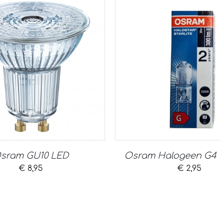
sram GU10 LED
Osram Halogeen G4 
€
8,95
€
2,95