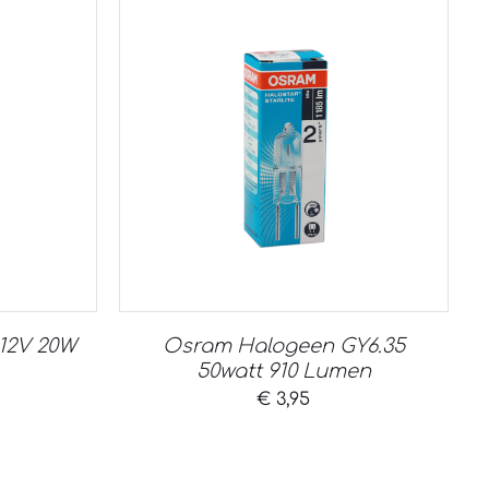
12V 20W
Osram Halogeen GY6.35
50watt 910 Lumen
€
3,95