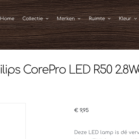
Home
Collectie
Merken
Ruimte
Kleur
ilips CorePro LED R50 2.8W
€
9,95
Deze LED lamp is dé ver