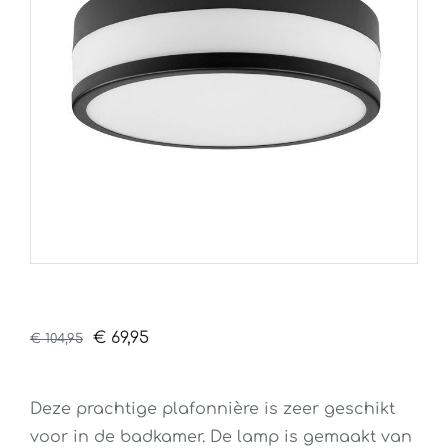
Oorspronkelijke
Huidige
€
69,95
€
104,95
prijs
prijs
was:
is:
Deze prachtige plafonnière is zeer geschikt
€ 104,95.
€ 69,95.
voor in de badkamer. De lamp is gemaakt van