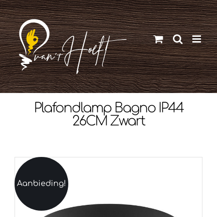
Ga
naar
inhoud
Plafondlamp Bagno IP44
26CM Zwart
Aanbieding!