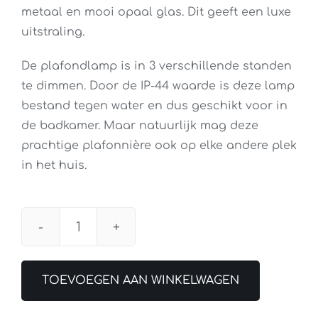
metaal en mooi opaal glas. Dit geeft een luxe
uitstraling.
De plafondlamp is in 3 verschillende standen
te dimmen. Door de IP-44 waarde is deze lamp
bestand tegen water en dus geschikt voor in
de badkamer. Maar natuurlijk mag deze
prachtige plafonnière ook op elke andere plek
in het huis.
Plafondlamp
Bagno
IP44
TOEVOEGEN AAN WINKELWAGEN
30CM
Zwart