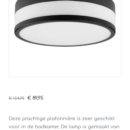
Oorspronkelijke
Huidige
€
89,95
€
124,95
prijs
prijs
was:
is:
Deze prachtige plafonnière is zeer geschikt
€ 124,95.
€ 89,95.
voor in de badkamer. De lamp is gemaakt van