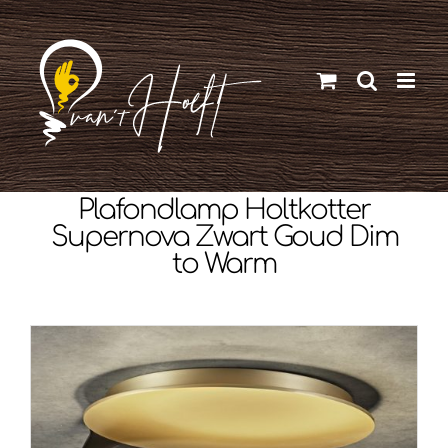
Ga
naar
inhoud
Plafondlamp Holtkotter
Supernova Zwart Goud Dim
to Warm