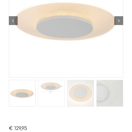
€
129,95