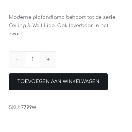
Moderne plafondlamp behoort tot de serie
Ceiling & Wall Lido. Ook leverbaar in het
zwart.
Plafondlamp
Lido
LED
TOEVOEGEN AAN WINKELWAGEN
Wit
42cm
aantal
SKU:
7799W