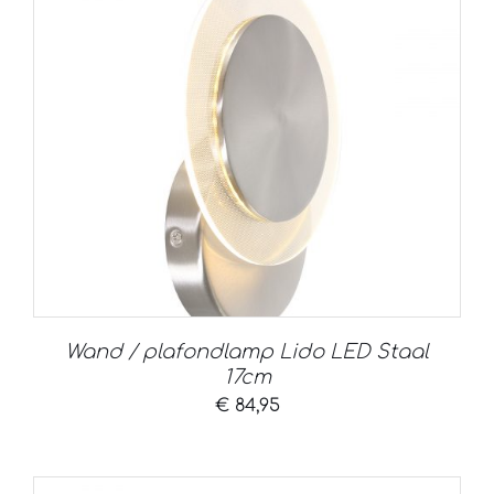
Wand / plafondlamp Lido LED Staal
17cm
€
84,95