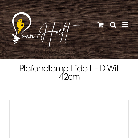
Ga
naar
inhoud
Plafondlamp Lido LED Wit
42cm