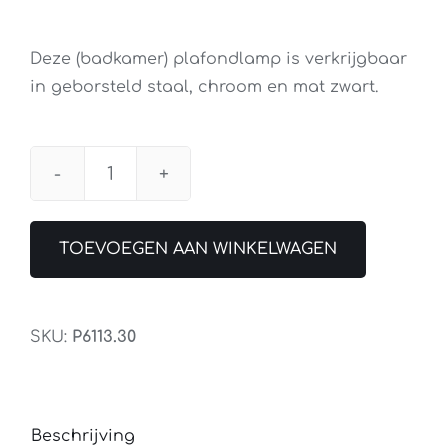
Deze (badkamer) plafondlamp is verkrijgbaar
in geborsteld staal, chroom en mat zwart.
Plafondlamp
Master
Ring
TOEVOEGEN AAN WINKELWAGEN
Staal
Klein
aantal
SKU:
P6113.30
Beschrijving