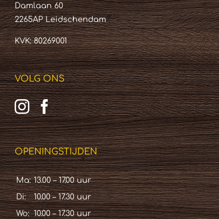
Damlaan 60
2265AP Leidschendam
KVK: 80269001
VOLG ONS
OPENINGSTIJDEN
Ma:
13.00 – 17.00 uur
Di:
10.00 – 17.30 uur
Wo:
10.00 – 17.30 uur