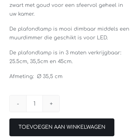
zwart met goud voor een sfeervol geheel in
uw kamer.
De plafondlamp is mooi dimbaar middels een
muurdimmer die geschikt is voor LED.
De plafondlamp is in 3 maten verkrijgbaar:
25.5cm, 35,5cm en 45cm.
Afmeting: Ø 35,5 cm
Plafondlamp
Oro
Zwart
TOEVOEGEN AAN WINKELWAGEN
/