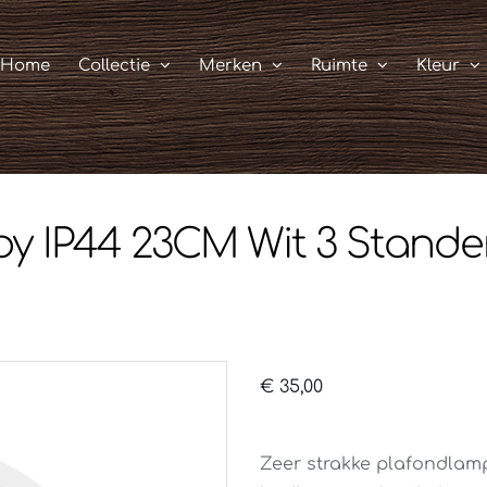
Home
Collectie
Merken
Ruimte
Kleur
by IP44 23CM Wit 3 Stand
€
35,00
Zeer strakke plafondlamp