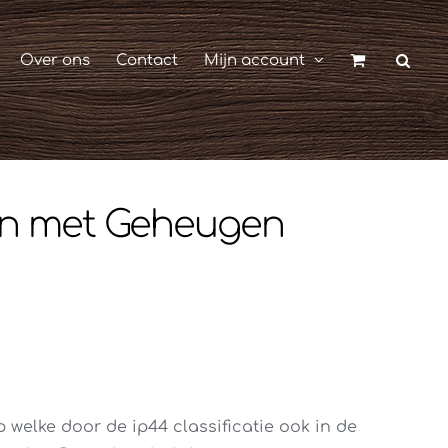
Over ons
Contact
Mijn account
en met Geheugen
 welke door de ip44 classificatie ook in de