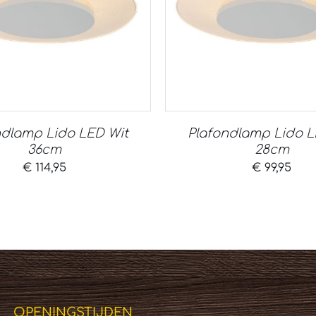
ndlamp Lido LED Wit
Plafondlamp Lido L
36cm
28cm
€
114,95
€
99,95
OPENINGSTIJDEN