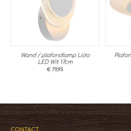
Wand / plafondlamp Lido
Plafo
LED Wit 17cm
€
79,95
CONTACT