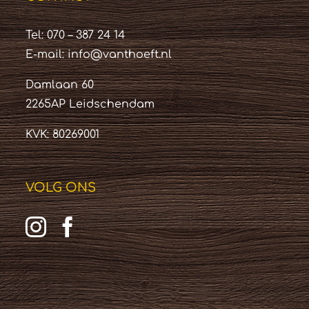
Tel: 070 – 387 24 14
E-mail:
info@vanthoeft.nl
Damlaan 60
2265AP Leidschendam
KVK: 80269001
VOLG ONS