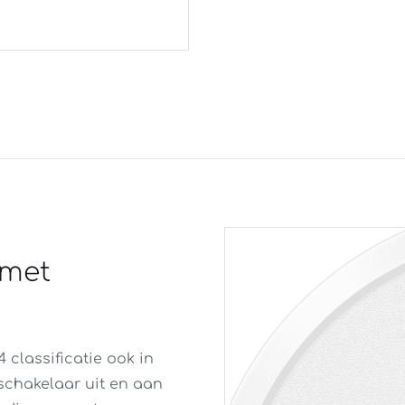
Wit
3
Standen
met
Geheugen
aantal
 met
 classificatie ook in
schakelaar uit en aan