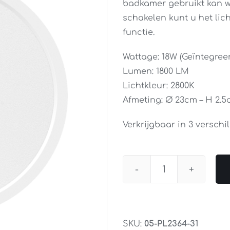
badkamer gebruikt kan w
schakelen kunt u het li
functie.
Wattage: 18W (Geïntegree
Lumen: 1800 LM
Lichtkleur: 2800K
Afmeting: Ø 23cm – H 2.
Verkrijgbaar in 3 verschi
Plafondlamp
Ruby
IP44
23CM
SKU:
05-PL2364-31