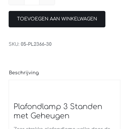
Plafondlamp
Ruby
IP44
TOEVOEGEN AAN WINKELWAGEN
40CM
Zwart
3
SKU:
05-PL2366-30
Standen
met
Geheugen
Beschrijving
aantal
Plafondlamp 3 Standen
met Geheugen