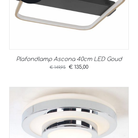
Plafondlamp Ascona 40cm LED Goud
Oorspronkelijke
Huidige
€
135,00
€
149,95
prijs
prijs
was:
is:
€ 149,95.
€ 135,00.