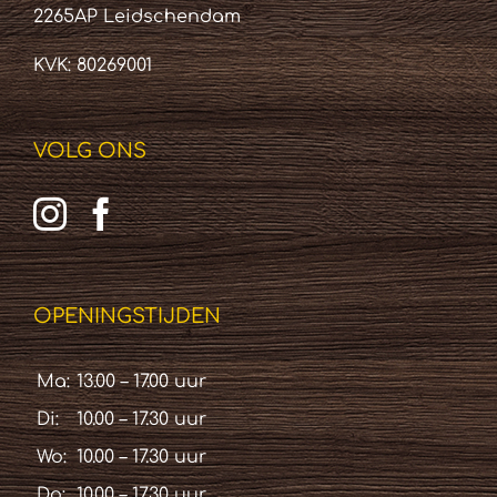
2265AP Leidschendam
KVK: 80269001
VOLG ONS
OPENINGSTIJDEN
Ma:
13.00 – 17.00 uur
Di:
10.00 – 17.30 uur
Wo:
10.00 – 17.30 uur
Do:
10.00 – 17.30 uur