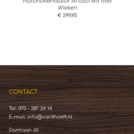
Plafondventilator Arioso Wit Met
Wieken
€
299,95
CONTACT
Tel: 070 – 387 24 14
E-mail:
info@vanthoeft.nl
Damlaan 60