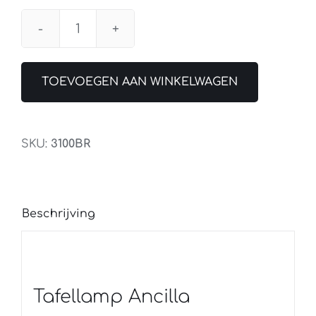
Tafellamp
Ancilla
Brons
TOEVOEGEN AAN WINKELWAGEN
aantal
SKU:
3100BR
Beschrijving
Tafellamp Ancilla