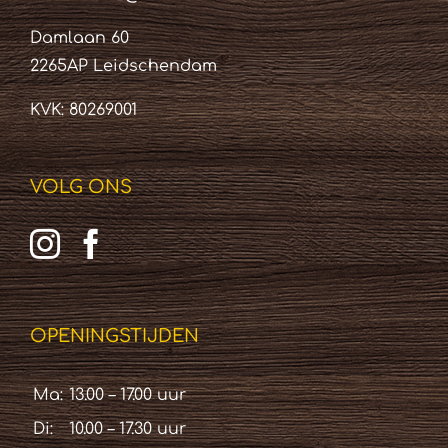
Damlaan 60
2265AP Leidschendam
KVK: 80269001
VOLG ONS
OPENINGSTIJDEN
Ma:
13.00 – 17.00 uur
Di:
10.00 – 17.30 uur