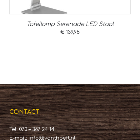
Tafellamp Serenade LED Staal
€
139,95
CONTACT
Tel: 070 – 387 24 14
E-mail:
info@vanthoeft.nl