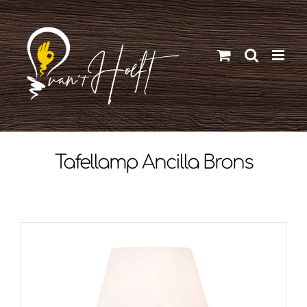
Ga
naar
inhoud
Tafellamp Ancilla Brons