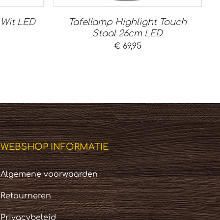
 Wit LED
Tafellamp Highlight Touch
Staal 26cm LED
€
69,95
WEBSHOP INFORMATIE
Algemene voorwaarden
Retourneren
Privacybeleid