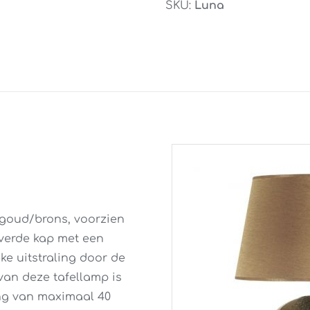
SKU:
Luna
aantal
 goud/brons, voorzien
everde kap met een
ke uitstraling door de
van deze tafellamp is
ing van maximaal 40