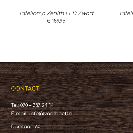
Tafellamp Zenith LED Zwart
Tafel
€
159,95
CONTACT
Tel: 070 – 387 24 14
E-mail:
info@vanthoeft.nl
Damlaan 60