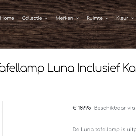
Home
Collectie
Merken
Ruimte
Kleur
afellamp Luna Inclusief K
€
189,95
Beschikbaar via
De Luna tafellamp is uit