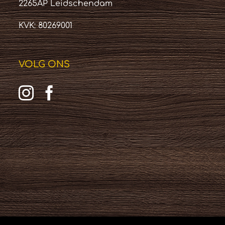
2265AP Leidschendam
KVK: 80269001
VOLG ONS