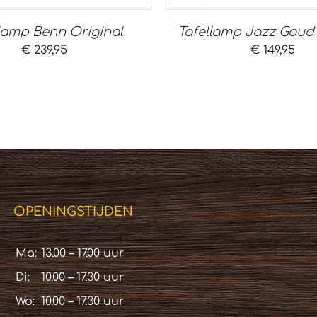
lamp Benn Original
Tafellamp Jazz Goud
€
239,95
€
149,95
OPENINGSTIJDEN
Ma:
13.00 – 17.00 uur
Di:
10.00 – 17.30 uur
Wo:
10.00 – 17.30 uur