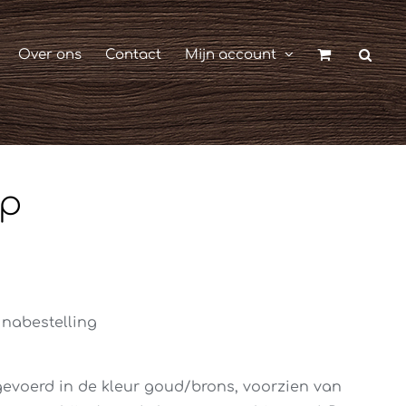
Over ons
Contact
Mijn account
ap
 nabestelling
gevoerd in de kleur goud/brons, voorzien van