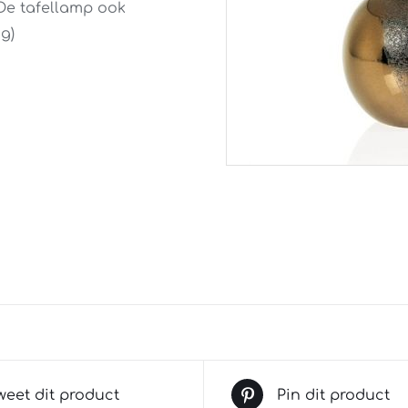
De tafellamp ook
g)
weet dit product
Pin dit product